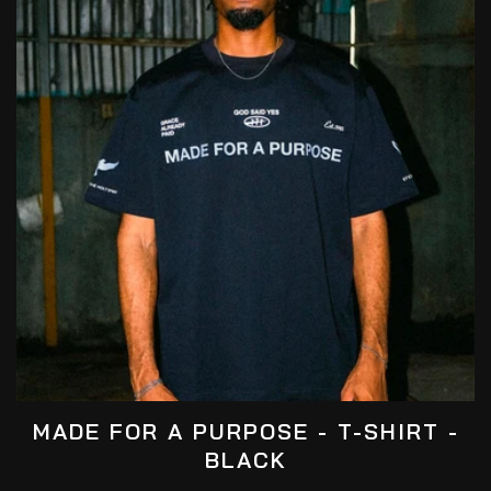
S
M
L
XL
Agregar Al Carrito
MADE FOR A PURPOSE - T-SHIRT -
BLACK