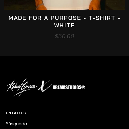
Agregar Al Carrito
MADE FOR A PURPOSE - T-SHIRT -
WHITE
Precio
$50.00
habitual
ENLACES
Búsqueda